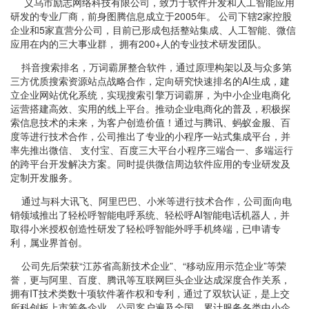
义乌市励志网络科技有限公司，致力于软件开发和人工智能应用
研发的专业厂商，前身图腾信息成立于2005年。 公司下辖2家控股
企业和5家直营分公司，目前已形成包括整站集成、人工智能、微信
应用在内的三大事业群， 拥有200+人的专业技术研发团队。
抖音搜索排名，万词霸屏整合软件，通过原理构架以及与众多第
三方优质搜索资源站点战略合作，定向研究快速排名的AI生成，建
立企业网站优化系统，实现搜索引擎万词霸屏，为中小企业电商化
运营搭建高效、实用的线上平台。推动企业电商化的普及，积极探
索信息技术的未来，为客户创造价值！通过与腾讯、蚂蚁金服、百
度等进行技术合作，公司推出了专业的小程序一站式集成平台，并
率先推出微信、 支付宝、百度三大平台小程序三端合一、多端运行
的跨平台开发解决方案。同时提供微信周边软件应用的专业研发及
定制开发服务。
通过与科大讯飞、阿里巴巴、小米等进行技术合作，公司面向电
销领域推出了轻松呼智能电呼系统、轻松呼AI智能电话机器人，并
取得小米授权创造性研发了轻松呼智能外呼手机终端，已申请专
利，属业界首创。
公司先后荣获“江苏省高新技术企业”、“移动应用示范企业”等荣
誉，更与阿里、百度、腾讯等互联网巨头企业达成深度合作关系，
拥有IT技术类数十项软件著作权和专利，通过了双软认证，是上交
所科创板上市筹备企业。公司客户遍及全国，累计服务各类中小企